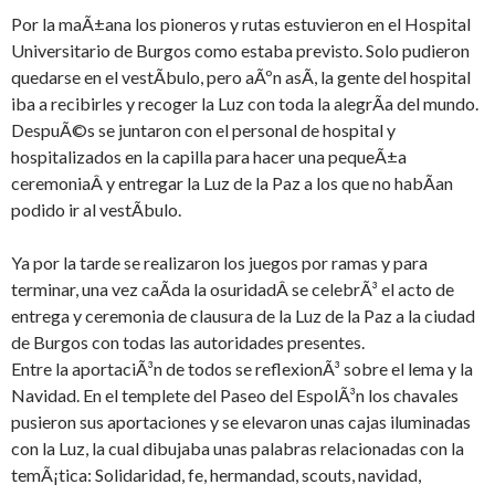
Por la maÃ±ana los pioneros y rutas estuvieron en el Hospital
Universitario de Burgos como estaba previsto. Solo pudieron
quedarse en el vestÃ­bulo, pero aÃºn asÃ­, la gente del hospital
iba a recibirles y recoger la Luz con toda la alegrÃ­a del mundo.
DespuÃ©s se juntaron con el personal de hospital y
hospitalizados en la capilla para hacer una pequeÃ±a
ceremoniaÂ y entregar la Luz de la Paz a los que no habÃ­an
podido ir al vestÃ­bulo.
Ya por la tarde se realizaron los juegos por ramas y para
terminar, una vez caÃ­da la osuridadÂ se celebrÃ³ el acto de
entrega y ceremonia de clausura de la Luz de la Paz a la ciudad
de Burgos con todas las autoridades presentes.
Entre la aportaciÃ³n de todos se reflexionÃ³ sobre el lema y la
Navidad. En el templete del Paseo del EspolÃ³n los chavales
pusieron sus aportaciones y se elevaron unas cajas iluminadas
con la Luz, la cual dibujaba unas palabras relacionadas con la
temÃ¡tica: Solidaridad, fe, hermandad, scouts, navidad,