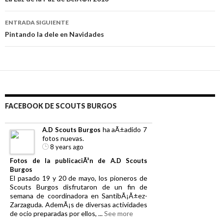
de
entradas
ENTRADA SIGUIENTE
Pintando la dele en Navidades
FACEBOOK DE SCOUTS BURGOS
ha aÃ±adido 7
A.D Scouts Burgos
fotos nuevas.
8 years ago
Fotos de la publicaciÃ³n de A.D Scouts
Burgos
El pasado 19 y 20 de mayo, los pioneros de
Scouts Burgos disfrutaron de un fin de
semana de coordinadora en SantibÃ¡Ã±ez-
Zarzaguda. AdemÃ¡s de diversas actividades
de ocio preparadas por ellos,
...
See more