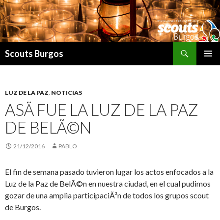
Buscar
Scouts Burgos
SALTAR
MENÚ
AL
PRINCI
CONTENIDO
LUZ DE LA PAZ
,
NOTICIAS
ASÃ­ FUE LA LUZ DE LA PAZ
DE BELÃ©N
21/12/2016
PABLO
El fin de semana pasado tuvieron lugar los actos enfocados a la
Luz de la Paz de BelÃ©n en nuestra ciudad, en el cual pudimos
gozar de una amplia participaciÃ³n de todos los grupos scout
de Burgos.