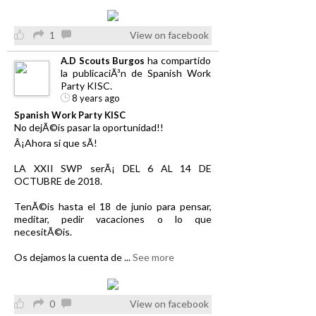
1
View on facebook
ha compartido
A.D Scouts Burgos
la publicaciÃ³n de Spanish Work
Party KISC.
8 years ago
Spanish Work Party KISC
No dejÃ©is pasar la oportunidad!!
Â¡Ahora si que sÃ­!
LA XXII SWP serÃ¡ DEL 6 AL 14 DE
OCTUBRE de 2018.
TenÃ©is hasta el 18 de junio para pensar,
meditar, pedir vacaciones o lo que
necesitÃ©is.
Os dejamos la cuenta de
...
See more
0
View on facebook