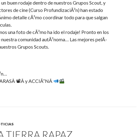
 un buen rodaje dentro de nuestros Grupos S
cout, y
ctores de cine (Curso ProfundizaciÃ³n) han estado
Ã­nimo detalle cÃ³mo coordinar todo para que salgan
culas.
os una foto de cÃ³mo ha ido el rodaje! Pronto en los
e nuestra comunidad autÃ³noma… Las mejores pelÃ­
nuestros Grupos Scouts.
Ã³n…
MARASÂ
📽
Â y ACCIÃ“NÂ
TICIAS
 A TIERRA RAPAZ