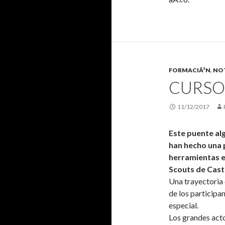
FORMACIÃ³N
,
NOT
CURSO
11/12/2017
Este puente al
han hecho una 
herramientas e
Scouts de Cast
Una trayectoria
de los participa
especial.
Los grandes acto