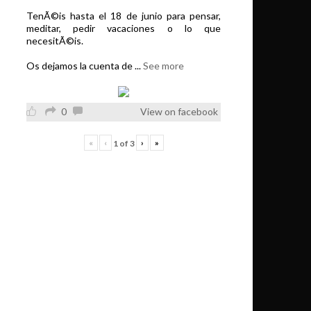
TenÃ©is hasta el 18 de junio para pensar,
meditar, pedir vacaciones o lo que
necesitÃ©is.
Os dejamos la cuenta de
...
See more
0
View on facebook
«
‹
›
»
1
of
3