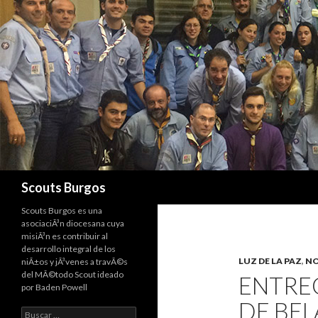
Buscar
Scouts Burgos
Scouts Burgos es una
asociaciÃ³n diocesana cuya
misiÃ³n es contribuir al
desarrollo integral de los
LUZ DE LA PAZ
,
NO
niÃ±os y jÃ³venes a travÃ©s
del MÃ©todo Scout ideado
ENTREG
por Baden Powell
DE BE
Buscar: