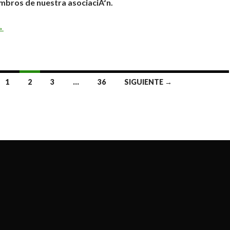
embros de nuestra asociaciÃ³n.
isita a Tierra Rapaz
→
1
2
3
…
36
SIGUIENTE →