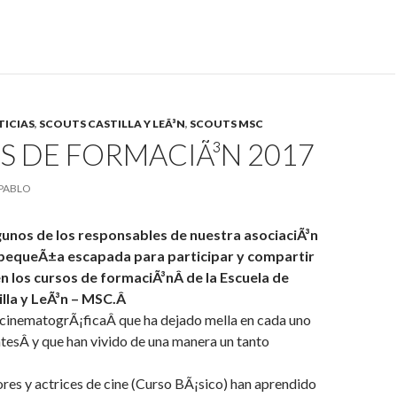
ICIAS
,
SCOUTS CASTILLA Y LEÃ³N
,
SCOUTS MSC
S DE FORMACIÃ³N 2017
PABLO
gunos de los responsables de nuestra asociaciÃ³n
pequeÃ±a escapada para participar y compartir
n los cursos de formaciÃ³nÂ de la Escuela de
illa y LeÃ³n – MSC.Â
 cinematogrÃ¡ficaÂ que ha dejado mella en cada uno
ntesÂ y que han vivido de una manera un tanto
res y actrices de cine (Curso BÃ¡sico) han aprendido