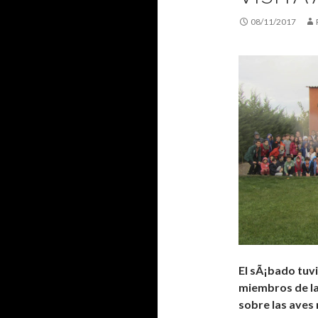
08/11/2017
El sÃ¡bado tuv
miembros de l
sobre las aves