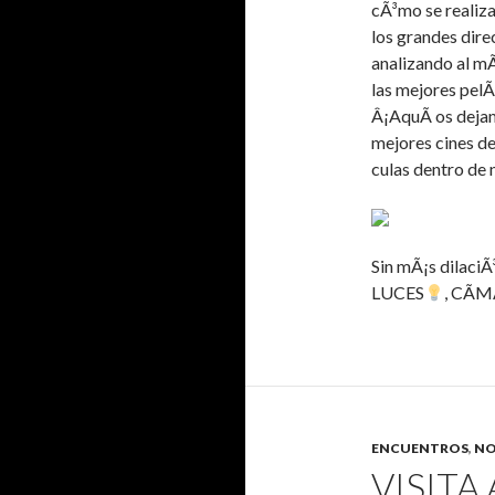
cÃ³mo se realiza
los grandes dire
analizando al m
las mejores pelÃ­
Â¡AquÃ­ os dejam
mejores cines d
culas dentro de 
Sin mÃ¡s dilaci
LUCES
, CÃ
ENCUENTROS
,
NO
VISITA