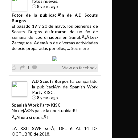
fotos nuevas.
8 years ago
Fotos de la publicaciÃ³n de A.D Scouts
Burgos
El pasado 19 y 20 de mayo, los pioneros de
Scouts Burgos disfrutaron de un fin de
semana de coordinadora en SantibÃ¡Ã±ez-
Zarzaguda. AdemÃ¡s de diversas actividades
de ocio preparadas por ellos,
...
See more
1
View on facebook
ha compartido
A.D Scouts Burgos
la publicaciÃ³n de Spanish Work
Party KISC.
8 years ago
Spanish Work Party KISC
No dejÃ©is pasar la oportunidad!!
Â¡Ahora si que sÃ­!
LA XXII SWP serÃ¡ DEL 6 AL 14 DE
OCTUBRE de 2018.