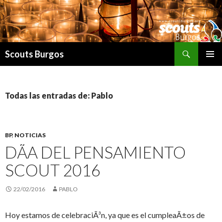
Buscar
Scouts Burgos
SALTAR
MENÚ
AL
PRINCI
CONTENIDO
Todas las entradas de: Pablo
BP
,
NOTICIAS
DÃ­A DEL PENSAMIENTO
SCOUT 2016
22/02/2016
PABLO
Hoy estamos de celebraciÃ³n, ya que es el cumpleaÃ±os de