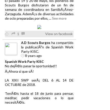
El pasado 19 y 20 de mayo, los pioneros de
Scouts Burgos disfrutaron de un fin de
semana de coordinadora en SantibÃ¡Ã±ez-
Zarzaguda. AdemÃ¡s de diversas actividades
de ocio preparadas por ellos,
...
See more
1
View on facebook
ha compartido
A.D Scouts Burgos
la publicaciÃ³n de Spanish Work
Party KISC.
8 years ago
Spanish Work Party KISC
No dejÃ©is pasar la oportunidad!!
Â¡Ahora si que sÃ­!
LA XXII SWP serÃ¡ DEL 6 AL 14 DE
OCTUBRE de 2018.
TenÃ©is hasta el 18 de junio para pensar,
meditar, pedir vacaciones o lo que
necesitÃ©is.