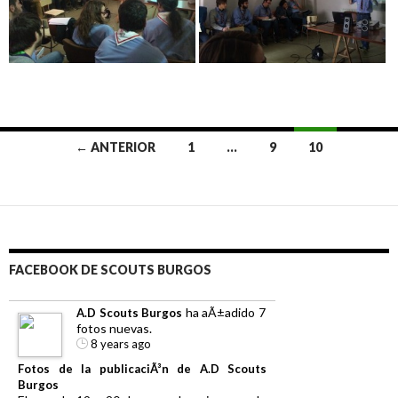
Ir
← ANTERIOR
1
…
9
10
a
las
entradas
FACEBOOK DE SCOUTS BURGOS
ha aÃ±adido 7
A.D Scouts Burgos
fotos nuevas.
8 years ago
Fotos de la publicaciÃ³n de A.D Scouts
Burgos