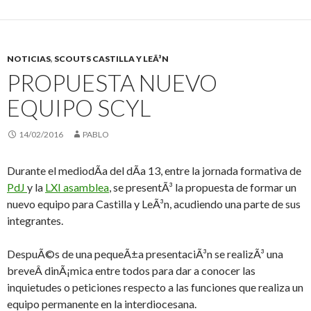
NOTICIAS
,
SCOUTS CASTILLA Y LEÃ³N
PROPUESTA NUEVO
EQUIPO SCYL
14/02/2016
PABLO
Durante el mediodÃ­a del dÃ­a 13, entre la jornada formativa de
PdJ
y la
LXI asamblea
, se presentÃ³ la propuesta de formar un
nuevo equipo para Castilla y LeÃ³n, acudiendo una parte de sus
integrantes.
DespuÃ©s de una pequeÃ±a presentaciÃ³n se realizÃ³ una
breveÂ dinÃ¡mica entre todos para dar a conocer las
inquietudes o peticiones respecto a las funciones que realiza un
equipo permanente en la interdiocesana.