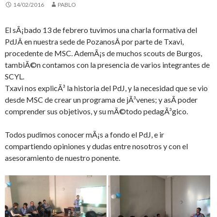
14/02/2016
PABLO
El sÃ¡bado 13 de febrero tuvimos una charla formativa del
PdJÂ en nuestra sede de PozanosÂ por parte de Txavi,
procedente de MSC. AdemÃ¡s de muchos scouts de Burgos,
tambiÃ©n contamos con la presencia de varios integrantes de
SCYL.
Txavi nos explicÃ³ la historia del PdJ, y la necesidad que se vio
desde MSC de crear un programa de jÃ³venes; y asÃ­ poder
comprender sus objetivos, y su mÃ©todo pedagÃ³gico.
Todos pudimos conocer mÃ¡s a fondo el PdJ, e ir
compartiendo opiniones y dudas entre nosotros y con el
asesoramiento de nuestro ponente.