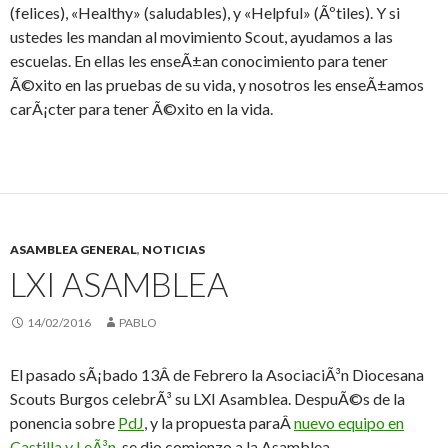
(felices), «Healthy» (saludables), y «Helpful» (Ãºtiles). Y si
ustedes les mandan al movimiento Scout, ayudamos a las
escuelas. En ellas les enseÃ±an conocimiento para tener
Ã©xito en las pruebas de su vida, y nosotros les enseÃ±amos
carÃ¡cter para tener Ã©xito en la vida.
ASAMBLEA GENERAL
,
NOTICIAS
LXI ASAMBLEA
14/02/2016
PABLO
El pasado sÃ¡bado 13Â de Febrero la AsociaciÃ³n Diocesana
Scouts Burgos celebrÃ³ su LXI Asamblea. DespuÃ©s de la
ponencia sobre
PdJ
, y la propuesta paraÂ
nuevo equipo en
Castilla y LeÃ³n
, se dio comienzo a la Asamblea.